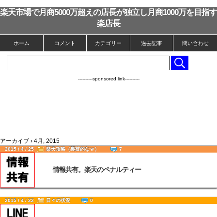
楽天市場で月商5000万超えの店長が独立し月商1000万を目指す
楽店長
ホーム
コメント
カテゴリー
過去記事
問い合わせ
----------sponsored link----------
アーカイブ › 4月, 2015
2015 / 4 / 25
楽天攻略（裏技的なｗ）
7
情報共有。楽天のペナルティー
2015 / 4 / 22
日々の状況
0