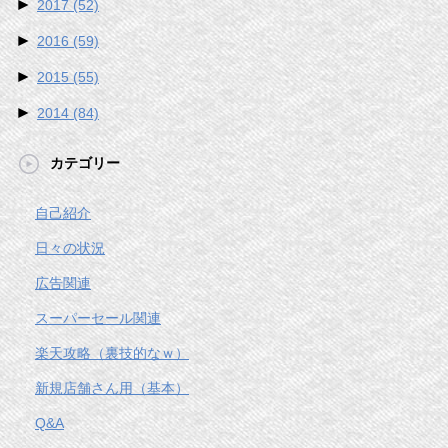
►
2017
(52)
►
2016
(59)
►
2015
(55)
►
2014
(84)
カテゴリー
自己紹介
日々の状況
広告関連
スーパーセール関連
楽天攻略（裏技的なｗ）
新規店舗さん用（基本）
Q&A