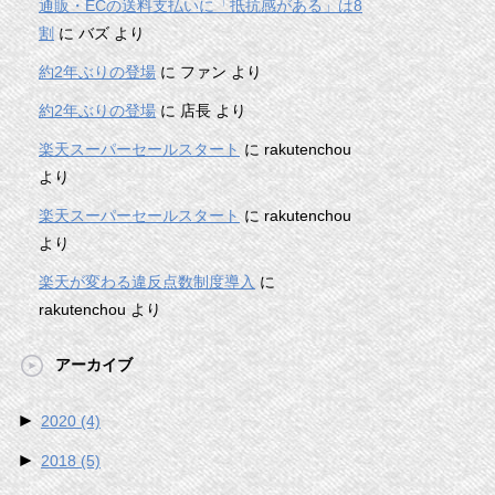
通販・ECの送料支払いに「抵抗感がある」は8
割
に
バズ
より
約2年ぶりの登場
に
ファン
より
約2年ぶりの登場
に
店長
より
楽天スーパーセールスタート
に
rakutenchou
より
楽天スーパーセールスタート
に
rakutenchou
より
楽天が変わる違反点数制度導入
に
rakutenchou
より
アーカイブ
►
2020
(4)
►
2018
(5)