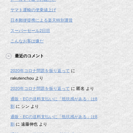
ヤマト運輸の便乗値上げ
日本郵便提携による楽天特別運賃
スーパーセール2日目
こんなお客は嫌だ
最近のコメント
2020年コロナ問題を振り返って
に
rakutenchou
より
2020年コロナ問題を振り返って
に
匿名
より
通販・ECの送料支払いに「抵抗感がある」は8
割
に
シン
より
通販・ECの送料支払いに「抵抗感がある」は8
割
に
遠藤伸也
より