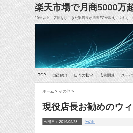
楽天市場で月商5000
10年以上、店長をしてきた楽店長が担当ECが教えてくれな
TOP
自己紹介
日々の状況
広告関連
スーパ
ホーム
>
その他
>
現役店長お勧めのウ
公開日：
2016/05/23
:
その他