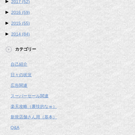
►
2017
(52)
►
2016
(59)
►
2015
(55)
►
2014
(84)
カテゴリー
自己紹介
日々の状況
広告関連
スーパーセール関連
楽天攻略（裏技的なｗ）
新規店舗さん用（基本）
Q&A