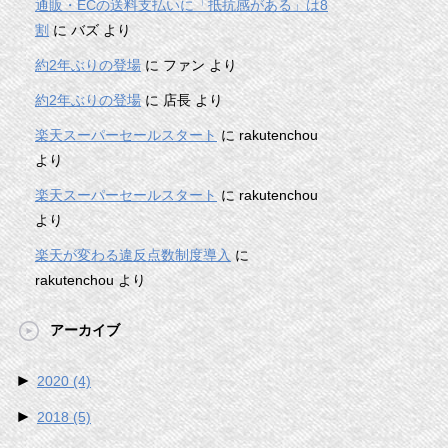
通販・ECの送料支払いに「抵抗感がある」は8
割
に
バズ
より
約2年ぶりの登場
に
ファン
より
約2年ぶりの登場
に
店長
より
楽天スーパーセールスタート
に
rakutenchou
より
楽天スーパーセールスタート
に
rakutenchou
より
楽天が変わる違反点数制度導入
に
rakutenchou
より
アーカイブ
►
2020
(4)
►
2018
(5)