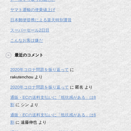
ヤマト運輸の便乗値上げ
日本郵便提携による楽天特別運賃
スーパーセール2日目
こんなお客は嫌だ
最近のコメント
2020年コロナ問題を振り返って
に
rakutenchou
より
2020年コロナ問題を振り返って
に
匿名
より
通販・ECの送料支払いに「抵抗感がある」は8
割
に
シン
より
通販・ECの送料支払いに「抵抗感がある」は8
割
に
遠藤伸也
より