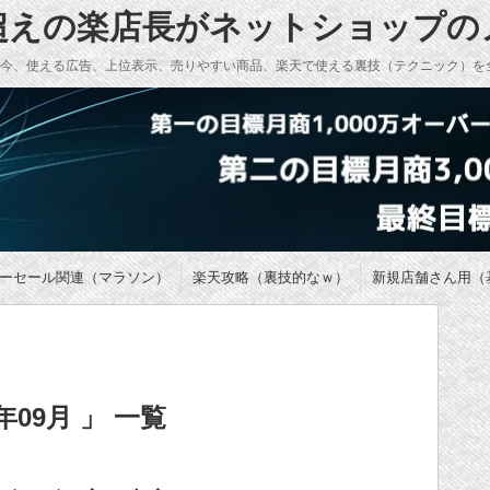
万超えの楽店長がネットショップ
い今、使える広告、上位表示、売りやすい商品、楽天で使える裏技（テクニック）を
ーセール関連（マラソン）
楽天攻略（裏技的なｗ）
新規店舗さん用（
09月 」 一覧