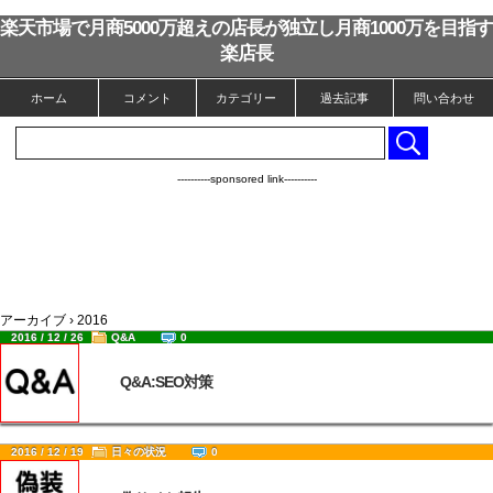
楽天市場で月商5000万超えの店長が独立し月商1000万を目指す
楽店長
ホーム
コメント
カテゴリー
過去記事
問い合わせ
----------sponsored link----------
アーカイブ › 2016
2016 / 12 / 26
Q&A
0
Q&A:SEO対策
2016 / 12 / 19
日々の状況
0