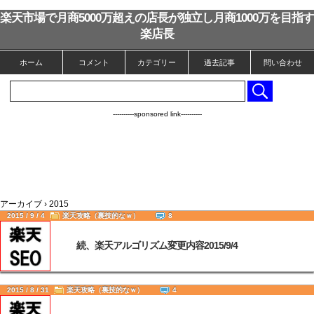
楽天市場で月商5000万超えの店長が独立し月商1000万を目指す
楽店長
ホーム
コメント
カテゴリー
過去記事
問い合わせ
----------sponsored link----------
アーカイブ › 2015
2015 / 9 / 4
楽天攻略（裏技的なｗ）
8
続、楽天アルゴリズム変更内容2015/9/4
2015 / 8 / 31
楽天攻略（裏技的なｗ）
4