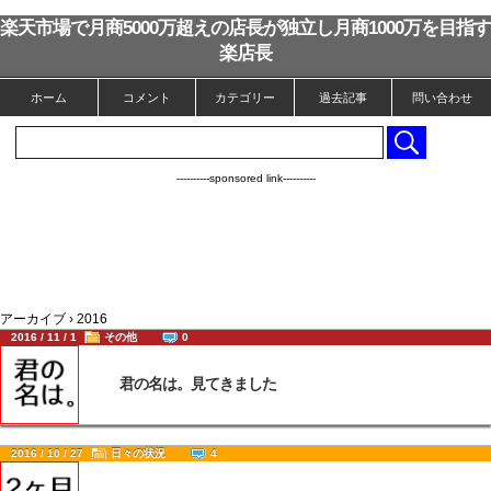
楽天市場で月商5000万超えの店長が独立し月商1000万を目指す
楽店長
ホーム
コメント
カテゴリー
過去記事
問い合わせ
----------sponsored link----------
アーカイブ › 2016
2016 / 11 / 1
その他
0
君の名は。見てきました
2016 / 10 / 27
日々の状況
4