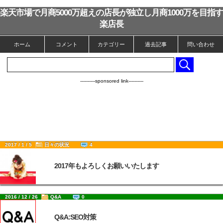
楽天市場で月商5000万超えの店長が独立し月商1000万を目指す
楽店長
ホーム
コメント
カテゴリー
過去記事
問い合わせ
----------sponsored link----------
2017 / 1 / 5
日々の状況
4
2017年もよろしくお願いいたします
2016 / 12 / 26
Q&A
0
Q&A:SEO対策