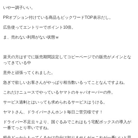
いやー調子いい。
PRオプション付けている商品もビックワードTOP表示だし。
広告使ってエントリーでポイント10倍。
ま、売れない利用がない状態ｗ
楽天の方はすでに販売期間設定してコピーページでの販売がメインとな
ってきている中
意外と頑張ってくれました。
急ぎで欲しいお客さんがやっぱり相当数いるってことなんですよね。
これだけニュースでやっているヤマトのキャパオーバーの件。
サービス過剰とはいっても求められるサービスはうける。
ヤマトさん、ドライバーさんホント毎日ご苦労様です！
ドライバー不足云々より、国ぐるみでこれはもう宅配ボックスの導入が
一番てっとり早いですね。
税金どっからもってくるかは自分は知りませんがｗこれが一番いいと思