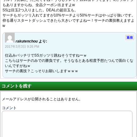
もありますからね、全品クーポン出ますよw
SSは目玉2つ入りました。DEALの超目玉も。
サーチもガッツリ入れてますが10%サーチより50%サーチはやっぱり強いです。
仰る通りスタートダッシュできたら大きいですよねー！サーチの裏技教えますよ
w
返信
rakutenchou
より:
2017年3月3日 9:26 PM
仕込みバッチリでSSガッツリ跳ねそうですねーｗ
こちらはサーチのみでの勝負です。そうなるとある程度予想たつんで面白くな
いんですがねｗ
サーチの裏技？こっそりお願いしますｗｗｗ
コメントを残す
メールアドレスが公開されることはありません。
コメント