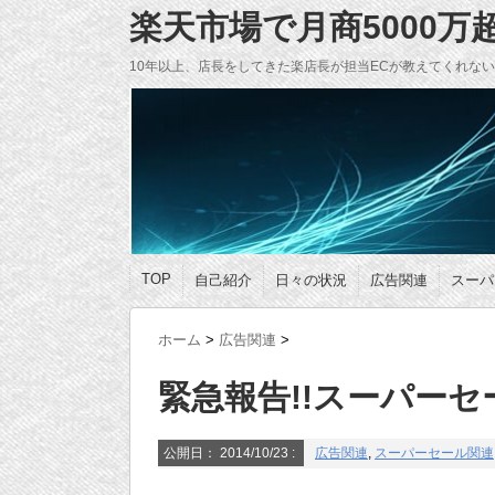
楽天市場で月商5000
10年以上、店長をしてきた楽店長が担当ECが教えてくれな
TOP
自己紹介
日々の状況
広告関連
スーパ
ホーム
>
広告関連
>
緊急報告!!スーパーセ
公開日：
2014/10/23
:
広告関連
,
スーパーセール関連