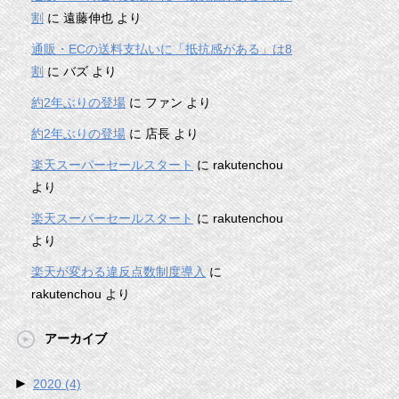
割
に
遠藤伸也
より
通販・ECの送料支払いに「抵抗感がある」は8
割
に
バズ
より
約2年ぶりの登場
に
ファン
より
約2年ぶりの登場
に
店長
より
楽天スーパーセールスタート
に
rakutenchou
より
楽天スーパーセールスタート
に
rakutenchou
より
楽天が変わる違反点数制度導入
に
rakutenchou
より
アーカイブ
►
2020
(4)