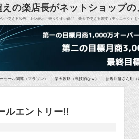
万超えの楽店長がネットショップ
い今、使える広告、上位表示、売りやすい商品、楽天で使える裏技（テクニック）を
ーセール関連（マラソン）
楽天攻略（裏技的なｗ）
新規店舗さん用（
ールエントリー!!