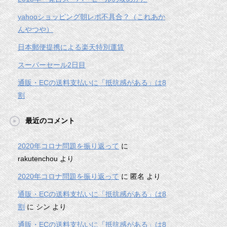
yahooショッピング朝レポ不具合？（これあか
んやつや）
日本郵便提携による楽天特別運賃
スーパーセール2日目
通販・ECの送料支払いに「抵抗感がある」は8
割
最近のコメント
2020年コロナ問題を振り返って
に
rakutenchou
より
2020年コロナ問題を振り返って
に
匿名
より
通販・ECの送料支払いに「抵抗感がある」は8
割
に
シン
より
通販・ECの送料支払いに「抵抗感がある」は8