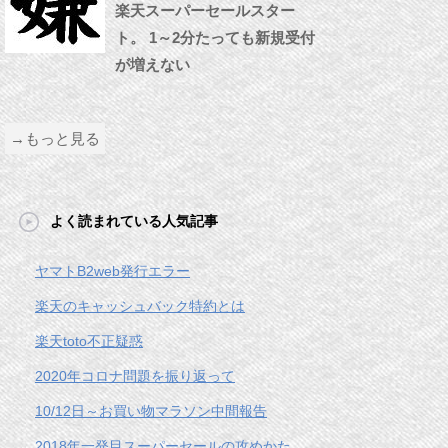
楽天スーパーセールスター
ト。 1～2分たっても新規受付
が増えない
→もっと見る
よく読まれている人気記事
ヤマトB2web発行エラー
楽天のキャッシュバック特約とは
楽天toto不正疑惑
2020年コロナ問題を振り返って
10/12日～お買い物マラソン中間報告
2018年一発目スーパーセールの攻めかた